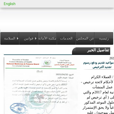
English
رئيسية
عن المجلس
الخدمات
مكتبة الأمانة
قوانين
السلامة
تفاصيل الخبر
الالكترونية
ولوائح
الدوائية
202
مواعيد تقديم ودفع رسوم
تجديد الترخيص
/ العملاء الكرام
- إستناداً لأحكام لائحة ترخيص
 عمل المنشآت
الصيدلانية لعام 2017م والتي
ى ( أي ترخيص لم
حلول الموعد المذكور
غياً ولا يحق الإستمرار
ل بموجبه) ، عليه