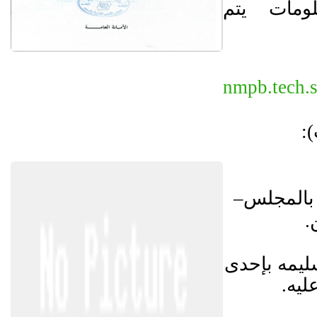
لومات يتم
nmpb.tech.
:
 بالمجلس–
.
ليمه بإحدى
ليه.