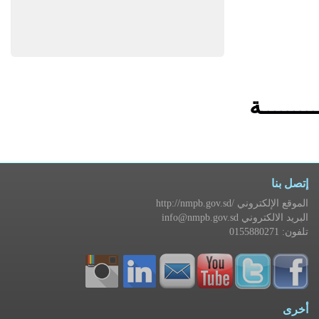
ــــــــة
إتصل بنا
http://nmpb.gov.sd/ الموقع الإلكتروني
info@nmpb.gov.sd البريد الالكتروني
تلفون: 0155880271
أخرى