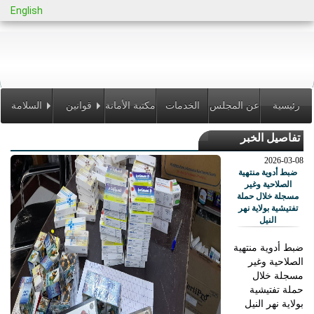
English
رئيسية
عن المجلس
الخدمات
مكتبة الأمانة
قوانين
السلامة
تفاصيل الخبر
الالكترونية
ولوائح
الدوائية
2026-03-08
ضبط أدوية منتهية
الصلاحية وغير
مسجلة خلال حملة
تفتيشية بولاية نهر
النيل
ضبط أدوية منتهية
الصلاحية وغير
مسجلة خلال
حملة تفتيشية
بولاية نهر النيل