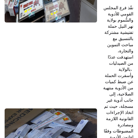
نفّذ فرع المجلس
القومي للأدوية
والسُّموم بولاية
نهر النيل حملة
تفتيشية مشتركة
بالتنسيق مع
مباحث التموين
والتجارة،
استهدفت عددًا
من الصيدليات
بالولاية،
وأسفرت الحملة
عن ضبط كميات
من الأدوية منتهية
الصلاحية، إلى
جانب أدوية غير
مسجلة، حيث تم
اتخاذ الإجراءات
القانونية اللازمة
ومصادرة
المضبوطات وفقًا
لقانون الأدوية