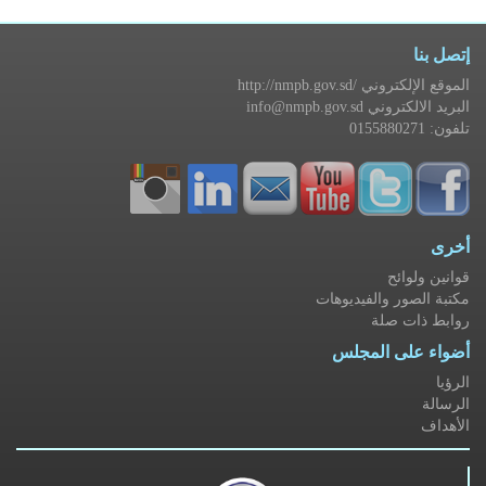
إتصل بنا
http://nmpb.gov.sd/ الموقع الإلكتروني
info@nmpb.gov.sd البريد الالكتروني
تلفون: 0155880271
أخرى
قوانين ولوائح
مكتبة الصور والفيديوهات
روابط ذات صلة
أضواء على المجلس
الرؤيا
الرسالة
الأهداف