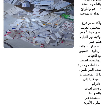
والسُّموم لسنة
٢٠٠٩م واللوائح
الصادرة بموجبه.
وأكد مدير فرع
المجلس القومي
للأدوية والسُّموم
بولاية نهر النيل د.
هيثم عمر
استمرار الحملات
الرقابية بالتنسيق
مع الجهات
المختصة، لضبط
المخالفات وحماية
صحة المواطنين،
داعيًا المؤسسات
الصيدلانية إلى
الالتزام
بالاشتراطات
والضوابط
المعتمدة في
تداول الأدوية.