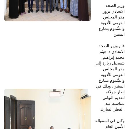
وزير الصحة
الاتحادي يزور
مقر المجلس
القومي للأدوية
والسُّموم بشارع
الستين
قام وزير الصحة
الاتحادي د. هيثم
محمد إبراهيم
بتسجيل زيارة إلى
مقر المجلس
القومي للأدوية
والسُّموم بشارع
الستين، وذلك في
إطار جولاته
لتقديم التهاني
بمناسبة عيد
الفطر المبارك.
وكان في استقباله
الأمين العام