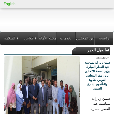
English
رئيسية
عن المجلس
الخدمات
مكتبة الأمانة
قوانين
السلامة
تفاصيل الخبر
الالكترونية
ولوائح
الدوائية
2026-03-25
ضمن زياراته بمناسبة
عيد الفطر المبارك
وزير الصحة الاتحادي
يزور مقر المجلس
القومي للأدوية
والسُّموم بشارع
الستين
ضمن زياراته
بمناسبة عيد
الفطر المبارك