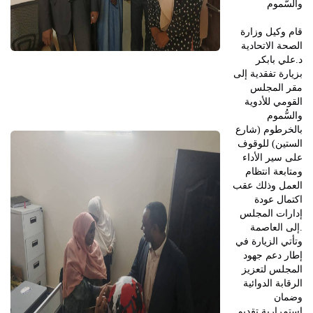
والسُّموم
قام وكيل وزارة
الصحة الاتحادية
د.علي بابكر
بزيارة تفقدية إلى
مقر المجلس
القومي للأدوية
والسُّموم
بالخرطوم (شارع
الستين) للوقوف
على سير الأداء
ومتابعة انتظام
العمل وذلك عقب
اكتمال عودة
إدارات المجلس
إلى العاصمة.
وتأتي الزيارة في
إطار دعم جهود
المجلس لتعزيز
الرقابة الدوائية
وضمان
استمرارية تقديم