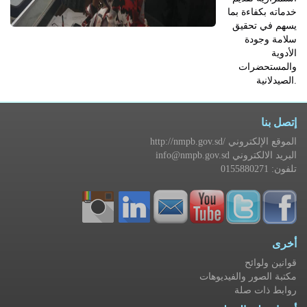
خدماته بكفاءة بما
يسهم في تحقيق
سلامة وجودة
الأدوية
والمستحضرات
الصيدلانية.
إتصل بنا
http://nmpb.gov.sd/ الموقع الإلكتروني
info@nmpb.gov.sd البريد الالكتروني
تلفون: 0155880271
أخرى
قوانين ولوائح
مكتبة الصور والفيديوهات
روابط ذات صلة